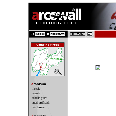
a
rco
wall
falesie
regole
tabella gradi
muri artificiali
vie ferrate