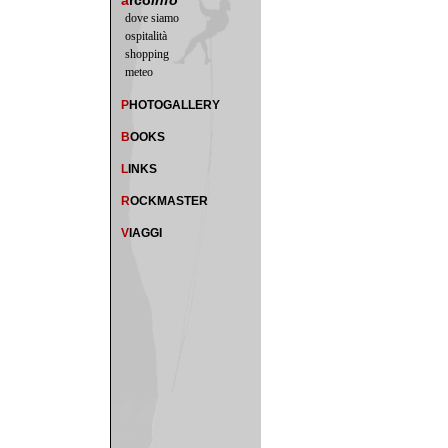
a
rco
info
dove siamo
ospitalità
shopping
meteo
P
HOTOGALLERY
B
OOKS
L
INKS
R
OCKMASTER
V
IAGGI