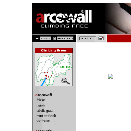
a
rco
wall
falesie
regole
tabella gradi
muri artificiali
vie ferrate