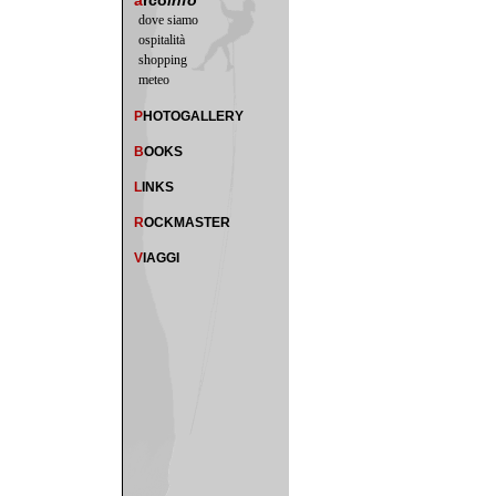
a
rco
info
dove siamo
ospitalità
shopping
meteo
P
HOTOGALLERY
B
OOKS
L
INKS
R
OCKMASTER
V
IAGGI