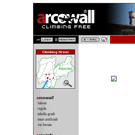
a
rco
wall
falesie
regole
tabella gradi
muri artificiali
vie ferrate