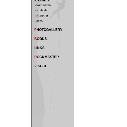
a
rco
info
dove siamo
ospitalità
shopping
meteo
P
HOTOGALLERY
B
OOKS
L
INKS
R
OCKMASTER
V
IAGGI