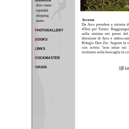
a
rco
info
dove siamo
ospitalità
shopping
Accesso
meteo
Da Arco prendere a sinistra d
45bis per Trento. Raggiunger
P
HOTOGALLERY
sulla sinistra nei pressi d
direzione di Arco e imboccare
B
OOKS
Rifugio Don Zio. Seguire la str
con scritta "non raitar sui 
L
INKS
inoltrarsi nella boscaglia in c
R
OCKMASTER
V
IAGGI
La