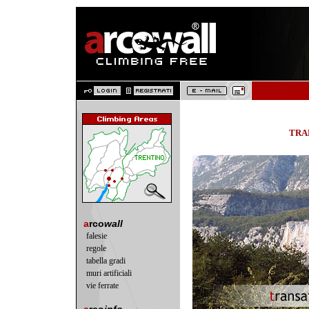
TRA
a
rco
wall
falesie
regole
tabella gradi
muri artificiali
vie ferrate