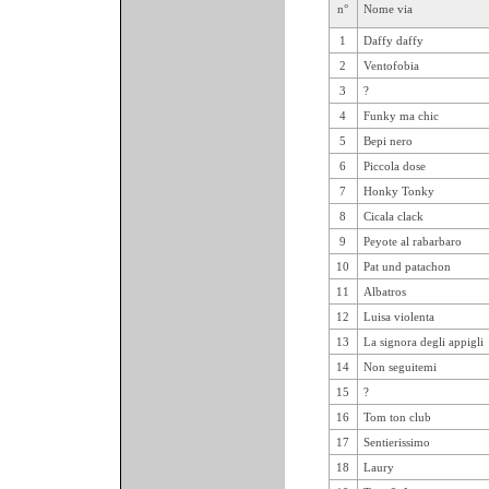
n°
Nome via
1
Daffy daffy
2
Ventofobia
3
?
4
Funky ma chic
5
Bepi nero
6
Piccola dose
7
Honky Tonky
8
Cicala clack
9
Peyote al rabarbaro
10
Pat und patachon
11
Albatros
12
Luisa violenta
13
La signora degli appigli
14
Non seguitemi
15
?
16
Tom ton club
17
Sentierissimo
18
Laury