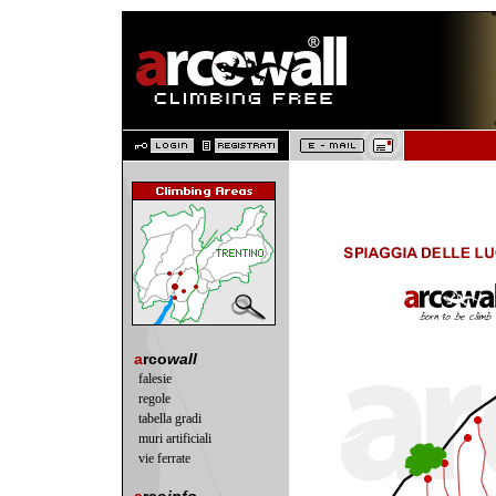
a
rco
wall
falesie
regole
tabella gradi
muri artificiali
vie ferrate