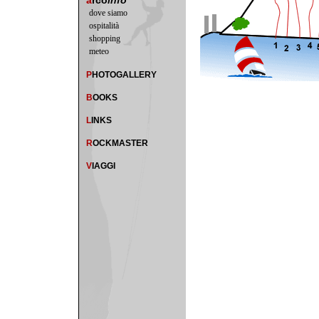
a
rco
info
dove siamo
ospitalità
shopping
meteo
P
HOTOGALLERY
B
OOKS
L
INKS
R
OCKMASTER
V
IAGGI