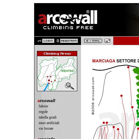
a
rco
wall
falesie
regole
tabella gradi
muri artificiali
vie ferrate