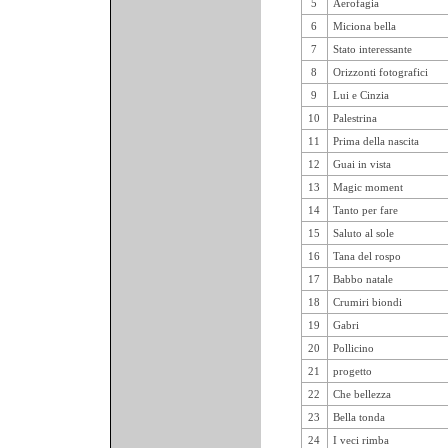
5
Aerofagia
6
Miciona bella
7
Stato interessante
8
Orizzonti fotografici
9
Lui e Cinzia
10
Palestrina
11
Prima della nascita
12
Guai in vista
13
Magic moment
14
Tanto per fare
15
Saluto al sole
16
Tana del rospo
17
Babbo natale
18
Crumiri biondi
19
Gabri
20
Pollicino
21
progetto
22
Che bellezza
23
Bella tonda
24
I veci rimba