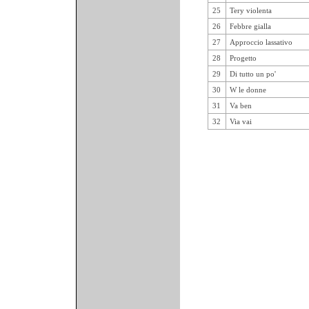
25
Tery violenta
26
Febbre gialla
27
Approccio lassativo
28
Progetto
29
Di tutto un po'
30
W le donne
31
Va ben
32
Via vai