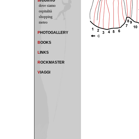
a
rco
info
dove siamo
ospitalità
shopping
meteo
P
HOTOGALLERY
B
OOKS
L
INKS
R
OCKMASTER
V
IAGGI