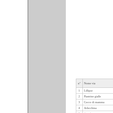
n°
Nome via
1
Lilliput
2
Piastrine gialle
3
Cocco di mamma
4
Arlecchina