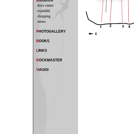
a
rco
info
dove siamo
ospitalità
shopping
meteo
P
HOTOGALLERY
B
OOKS
L
INKS
R
OCKMASTER
V
IAGGI