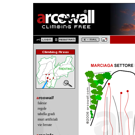
a
rco
wall
falesie
regole
tabella gradi
muri artificiali
vie ferrate