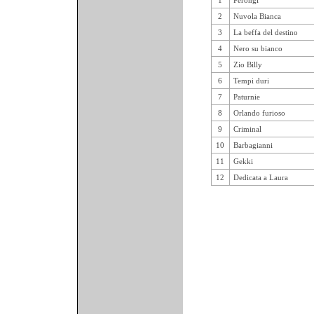
1
Perongi
2
Nuvola Bianca
3
La beffa del destino
4
Nero su bianco
5
Zio Billy
6
Tempi duri
7
Paturnie
8
Orlando furioso
9
Criminal
10
Barbagianni
11
Gekki
12
Dedicata a Laura