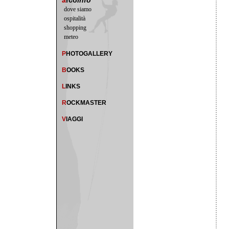
a
rco
info
dove siamo
ospitalità
shopping
meteo
P
HOTOGALLERY
B
OOKS
L
INKS
R
OCKMASTER
V
IAGGI