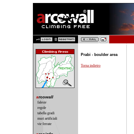
Prabi - boulder area
Torna indietro
a
rco
wall
falesie
regole
tabella gradi
muri artificiali
vie ferrate