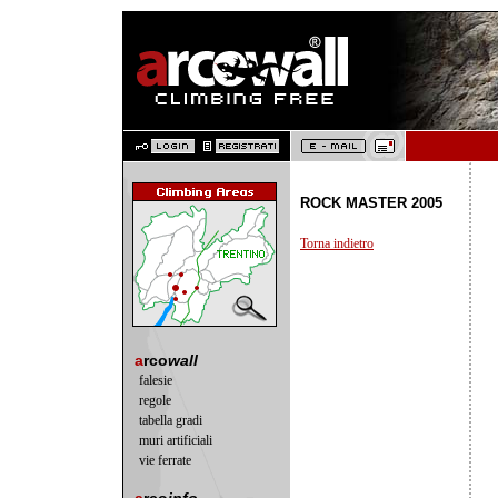
ROCK MASTER 2005
Torna indietro
a
rco
wall
falesie
regole
tabella gradi
muri artificiali
vie ferrate