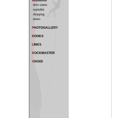
a
rco
info
dove siamo
ospitalità
shopping
meteo
P
HOTOGALLERY
B
OOKS
L
INKS
R
OCKMASTER
V
IAGGI