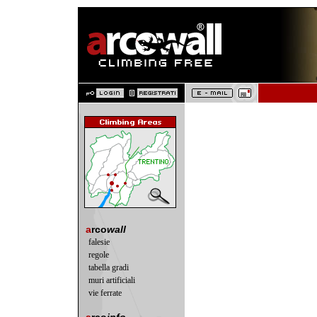
a
rco
wall
falesie
regole
tabella gradi
muri artificiali
vie ferrate