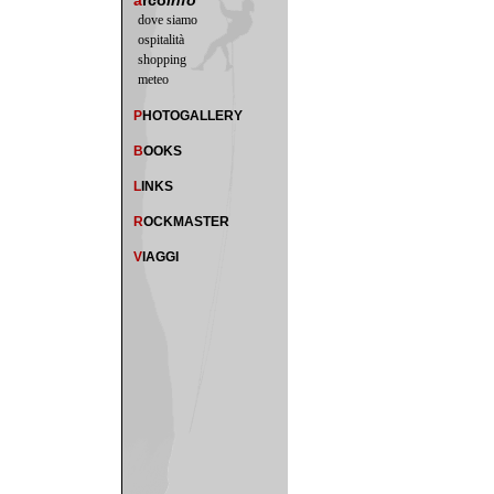
a
rco
info
dove siamo
ospitalità
shopping
meteo
P
HOTOGALLERY
B
OOKS
L
INKS
R
OCKMASTER
V
IAGGI