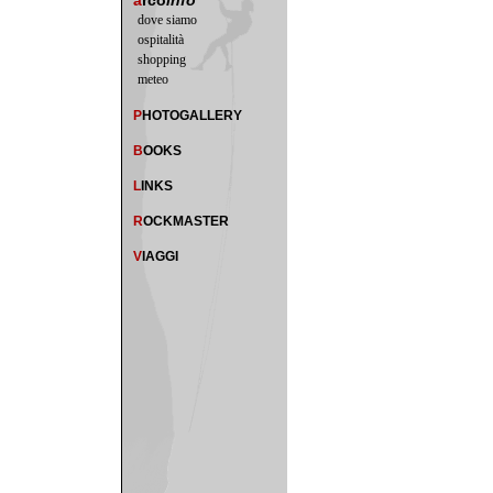
a
rco
info
dove siamo
ospitalità
shopping
meteo
P
HOTOGALLERY
B
OOKS
L
INKS
R
OCKMASTER
V
IAGGI