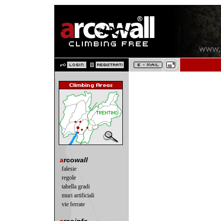
a
rco
wall
falesie
regole
tabella gradi
muri artificiali
vie ferrate