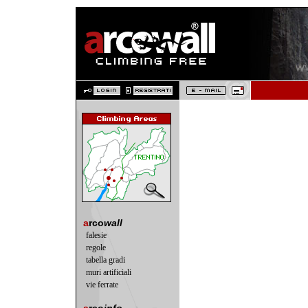
a
rco
wall
falesie
regole
tabella gradi
muri artificiali
vie ferrate