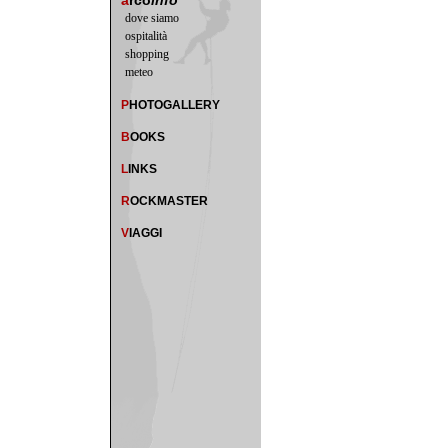
a
rco
info
dove siamo
ospitalità
shopping
meteo
P
HOTOGALLERY
B
OOKS
L
INKS
R
OCKMASTER
V
IAGGI