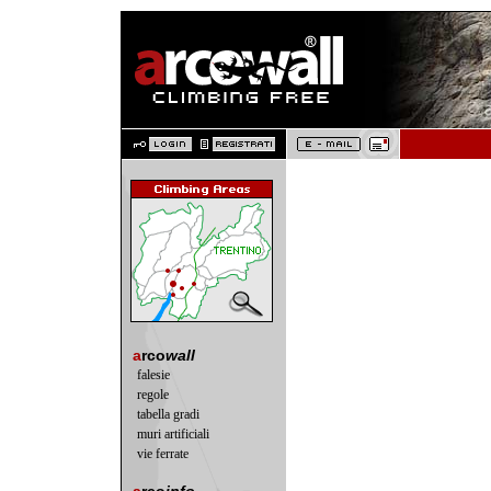
a
rco
wall
falesie
regole
tabella gradi
muri artificiali
vie ferrate