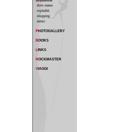
a
rco
info
dove siamo
ospitalità
shopping
meteo
P
HOTOGALLERY
B
OOKS
L
INKS
R
OCKMASTER
V
IAGGI