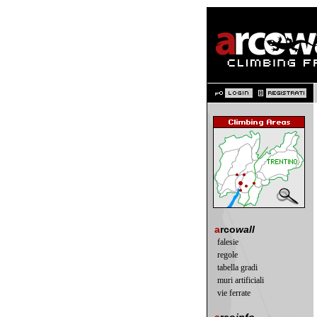
a
rco
wall
falesie
regole
tabella gradi
muri artificiali
vie ferrate