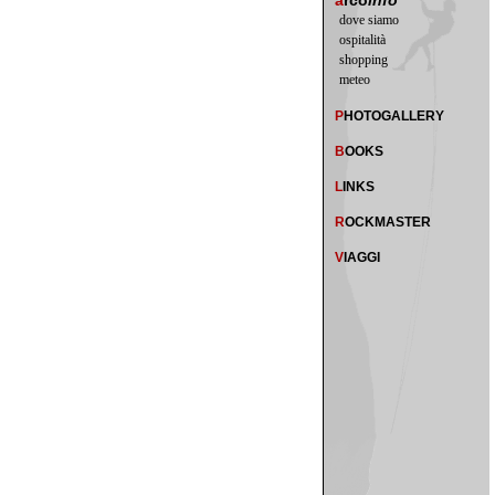
a
rco
info
dove siamo
ospitalità
shopping
meteo
P
HOTOGALLERY
B
OOKS
L
INKS
R
OCKMASTER
V
IAGGI